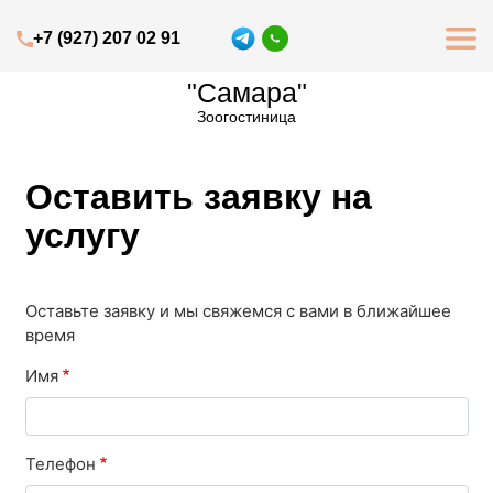
Перейти
Навигация
к
+79272070291
whatsapp
+7 (927) 207 02 91
Основная
основному
навигация
содержанию
"Самара"
(адаптив)
Зоогостиница
Оставить заявку на
услугу
Оставьте заявку и мы свяжемся с вами в ближайшее 
время
Имя
Телефон